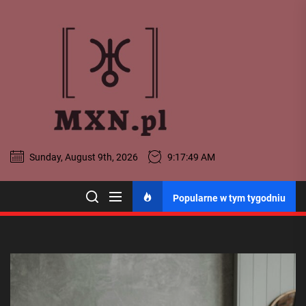
Skip
MXN
to
the
-
content
Portal
Ogólnopo
MXN - Portal
Sunday, August 9th, 2026
9:17:51 AM
Ogólnopolski
Popularne w tym tygodniu