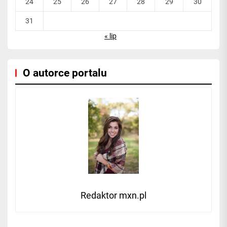
24
25
26
27
28
29
30
31
« lip
O autorce portalu
Redaktor mxn.pl