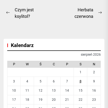
Nawigacja
Czym jest
Herbata
Previous
Ne
ksylitol?
czerwona
wpisu
post:
pos
Kalendarz
sierpień 2026
P
W
Ś
C
P
S
N
1
2
3
4
5
6
7
8
9
10
11
12
13
14
15
16
17
18
19
20
21
22
23