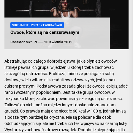
VIRTUALFIT - PORADY I WSKAZÓWKI
Owoce, które są na cenzurowanym
Redaktor Mxn.pl
20 Kwietnia 2019
Abstrahując od całego dobrodziejstwa, jakie płynie z owoców,
istnieje pewna ich grupa, w jedzeniu której trzeba zachować
szczególną ostrożność. Fruktoza, mimo że pociąga za sobą
dostawę wielu
witamin
i składników odżywczych, jest jednak
cukrem prostym. Podstawowa zasada głosi, że owoce lepiej zjadać
rano i wczesnym popołudniem. Jest także grupa owoców, w
przypadku której zachować powinniśmy szczególną ostrożność.
Zaliczyć do nich można między innymi doskonale znane nam
gruszki. Co prawda mają one niecałe 60 kcal w 100 g, jednak im są
słodsze, tym bardziej kaloryczne. Nie są polecane dla osób
odchudzających się, ale nie trzeba ich też wpisywać na czarną listę.
Wystarczy zachować zdrowy rozsądek. Podobnie niepokojące dla