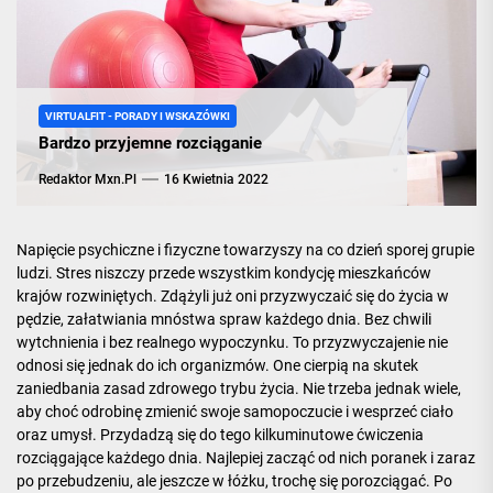
VIRTUALFIT - PORADY I WSKAZÓWKI
Bardzo przyjemne rozciąganie
Redaktor Mxn.pl
16 Kwietnia 2022
Napięcie psychiczne i fizyczne towarzyszy na co dzień sporej grupie
ludzi. Stres niszczy przede wszystkim kondycję mieszkańców
krajów rozwiniętych. Zdążyli już oni przyzwyczaić się do życia w
pędzie, załatwiania mnóstwa spraw każdego dnia. Bez chwili
wytchnienia i bez realnego wypoczynku. To przyzwyczajenie nie
odnosi się jednak do ich organizmów. One cierpią na skutek
zaniedbania zasad zdrowego trybu życia. Nie trzeba jednak wiele,
aby choć odrobinę zmienić swoje samopoczucie i wesprzeć ciało
oraz umysł. Przydadzą się do tego kilkuminutowe ćwiczenia
rozciągające każdego dnia. Najlepiej zacząć od nich poranek i zaraz
po przebudzeniu, ale jeszcze w łóżku, trochę się porozciągać. Po