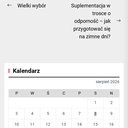
Nawigacja
Wielki wybór
Suplementacja w
Previous
trosce o
wpisu
post:
odporność – jak
Ne
przygotować się
pos
na zimne dni?
Kalendarz
sierpień 2026
P
W
Ś
C
P
S
N
1
2
3
4
5
6
7
8
9
10
11
12
13
14
15
16