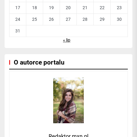
17
18
19
20
21
22
23
24
25
26
27
28
29
30
31
« lip
O autorce portalu
Redaktor mxn.pl