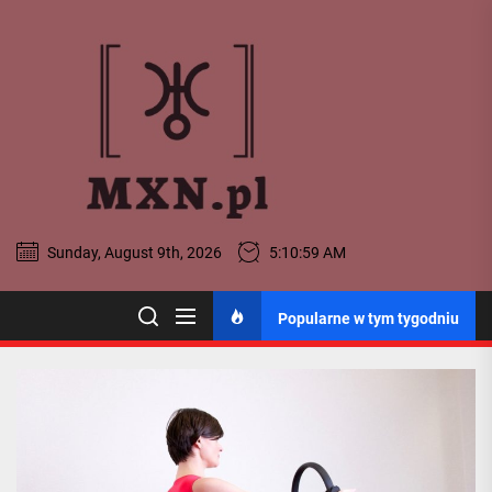
Skip
to
MXN
the
content
-
Portal
Ogólnopo
Sunday, August 9th, 2026
5:11:00 AM
MXN - Portal
Popularne w tym tygodniu
Ogólnopolski