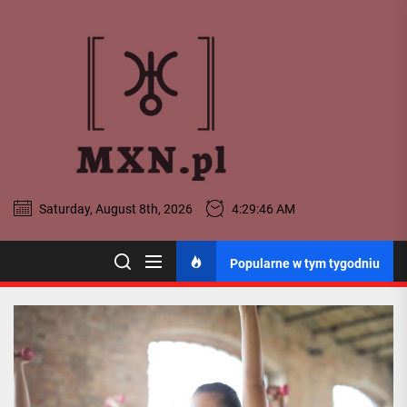
Skip
to
MXN
the
content
-
Portal
Ogólnopo
Saturday, August 8th, 2026
4:29:47 AM
MXN - Portal
Popularne w tym tygodniu
Ogólnopolski