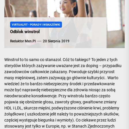
VIRTUALFIT - PORADY I WSKAZÓWKI
Odblok winstrol
Redaktor Mxn.pl
20 Sierpnia 2019
Winstrol to to samo co stanazol. Cóż to takiego? To jeden z tych
sterydów których zażywanie uważane jest za doping – przypadku
zawodowców całkowicie zakazany. Powoduje szybki przyrost
masy mięśniowej, zatem zażywają go głównie
kulturyści
.. Warto
wiedzieć że to bardzo niebezpieczny środek i przedawkowanie
może być naprawdę niebezpieczne dla zdrowia niosąc za sobą
nieodwracalne konsekwencje. Przy winstrolu bardzo często
pojawia się obniżenie głosu, zawroty głowy, gwałtowne zmiany
HDL i LDL, skurcze mięśni, podwyższone ciśnienie krwi, problemy
żołądkowe ( uszkodzenie jelit należy to poważniejszych skutków,
częściej występuje biegunka i wymioty). Co ciekawe przez ludzi
stosowany jest tylko w Europie, np. w Stanach Zjednoczonych