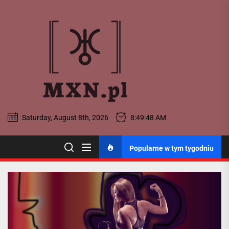
Skip
to
MXN
the
content
-
Portal
Ogólnopo
Saturday, August 8th, 2026
8:49:49 AM
MXN - Portal
Popularne w tym tygodniu
Ogólnopolski