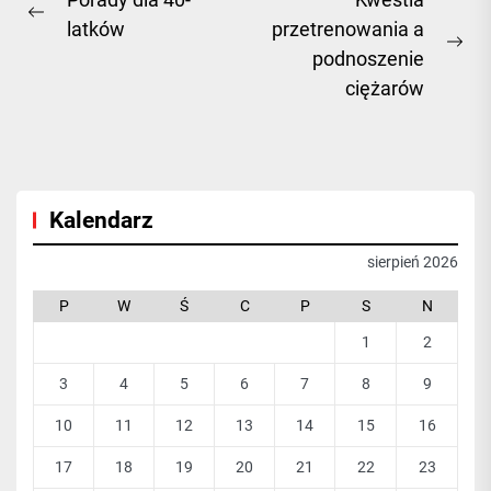
Nawigacja
Previous
latków
przetrenowania a
wpisu
post:
Ne
podnoszenie
pos
ciężarów
Kalendarz
sierpień 2026
P
W
Ś
C
P
S
N
1
2
3
4
5
6
7
8
9
10
11
12
13
14
15
16
17
18
19
20
21
22
23