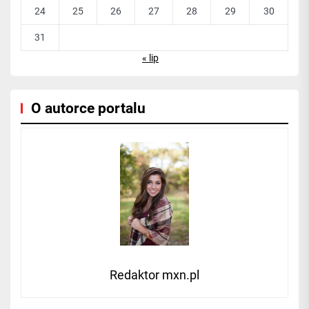
24
25
26
27
28
29
30
31
« lip
O autorce portalu
Redaktor mxn.pl