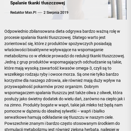
Spalanie tkanki tłuszczowej
Redaktor Mxn.pl
2 Sierpnia 2019
Odpowiednio zbilansowana dieta odgrywa bardzo ważną rolę w
procesie spalania tkanki tłuszczowej. Dlatego warto jest
zorientować się, które z produktów spożywczych posiadają
właściwości bioaktywne wpływające na wspomaganie
metabolizmu co w efekcie prowadzi do redukcji tkanki tłuszczowej.
Jedną z grup produktów wspomagających odchudzanie są takie,
które mają wysoką zawartość kwasów omega-3, czyli są to
wszelkiego rodzaju ryby i owoce morza. Są one nie tylko bardzo
korzystne dla naszego zdrowia, ale również mają duży wpływ na
przyswajalność pokarmów przez organizm. Dobrym
wspomagaczem spalania tłuszczu jest także oliwa z oliwek, która
posłuży jako świetny dodatek do wielu dań, zarówno na ciepło jak i
na zimno. Produkty bogate w wapń, takie jak mleko też będą nam
pomocne w dążeniu do idealnej sylwetki – wapń i
białko
serwatkowe hamują odkładanie się tłuszczu w naszym ciele.
Powszechnie znanym i bardzo często stosowanym środkiem do
stymulacji metabolizmu jest również zielona herbata, najlepiej w