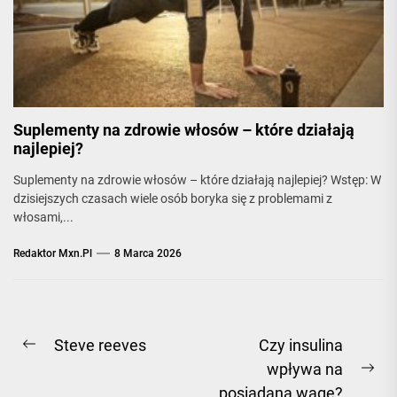
Suplementy na zdrowie włosów – które działają
najlepiej?
Suplementy na zdrowie włosów – które działają najlepiej? Wstęp: W
dzisiejszych czasach wiele osób boryka się z problemami z
włosami,...
Redaktor Mxn.pl
8 Marca 2026
Nawigacja
Steve reeves
Czy insulina
Previous
wpływa na
wpisu
post:
Ne
posiadaną wagę?