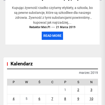
Kupując żywność rzadko czytamy etykiety, a szkoda, bo
są pewne substancje, które są szkodliwe dla naszego
zdrowia. Żywność z tymi substancjami powinniśmy
kupować jak najrzadziej,...
Redaktor Mxn.pl
21 Marca 2019
READ MORE
Kalendarz
marzec 2019
P
W
Ś
C
P
S
N
1
2
3
4
5
6
7
8
9
10