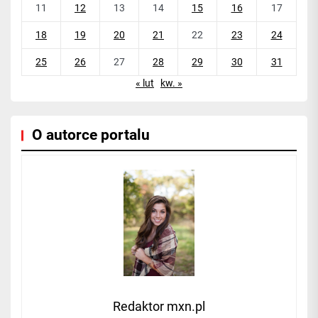
11
12
13
14
15
16
17
18
19
20
21
22
23
24
25
26
27
28
29
30
31
« lut
kw. »
O autorce portalu
Redaktor mxn.pl