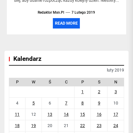
siłę, aby udanie rozpocząć każdy kolejny dzień. Niestety...
Redaktor Mxn.pl
7 Lutego 2019
READ MORE
Kalendarz
luty 2019
P
W
Ś
C
P
S
N
1
2
3
4
5
6
7
8
9
10
11
12
13
14
15
16
17
18
19
20
21
22
23
24