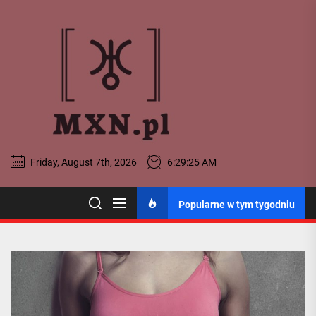
Skip
to
MXN
the
content
-
Portal
Ogólnopol
Friday, August 7th, 2026
6:29:25 AM
MXN - Portal
Popularne w tym tygodniu
Ogólnopolski